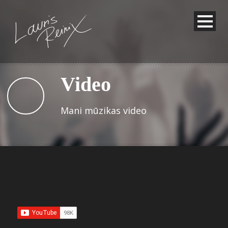
Video
Mani mūzikas video