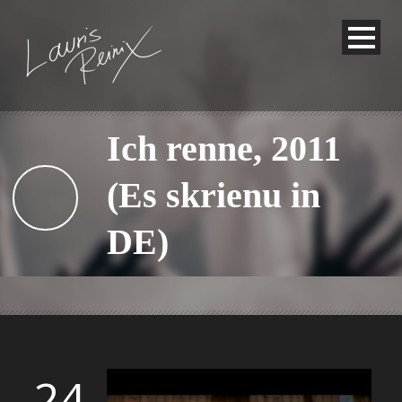
Ich renne, 2011
(Es skrienu in
DE)
24