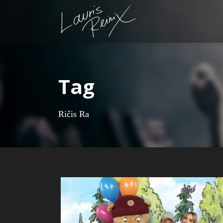
Tag
Ričis Ra