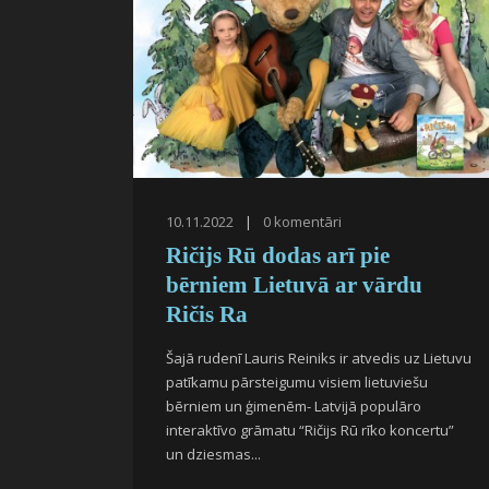
10.11.2022
|
0
komentāri
Ričijs Rū dodas arī pie
bērniem Lietuvā ar vārdu
Ričis Ra
Šajā rudenī Lauris Reiniks ir atvedis uz Lietuvu
patīkamu pārsteigumu visiem lietuviešu
bērniem un ģimenēm- Latvijā populāro
interaktīvo grāmatu “Ričijs Rū rīko koncertu”
un dziesmas...