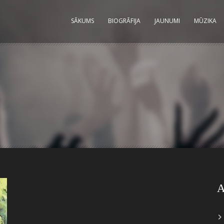
SĀKUMS
BIOGRĀFIJA
JAUNUMI
MŪZIKA
A