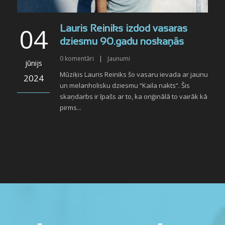
04
Lauris Reiniks izdod vasaras
dziesmu 90.gadu noskaņās
0
komentāri
|
Jaunumi
jūnijs
Mūziķis Lauris Reiniks šo vasaru ievada ar jaunu
2024
un melanholisku dziesmu “Kaila nakts”. Šis
skaņdarbs ir īpašs ar to, ka oriģinālā to vairāk kā
pirms...