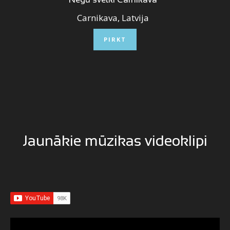
Nēģu svētki Carnikavā
Carnikava, Latvija
PIRKT
Jaunākie mūzikas videoklipi