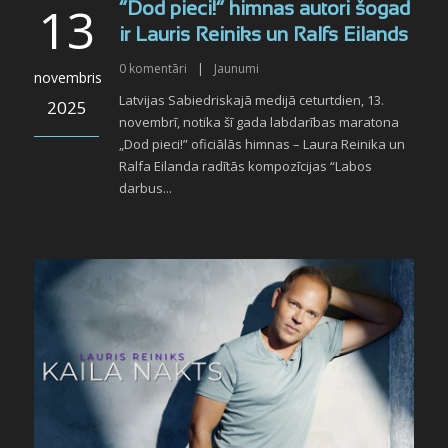
13
“Dod pieci!” himnas autori šogad
ir Lauris Reiniks un Ralfs Eilands
0
komentāri
|
Jaunumi
novembris
Latvijas Sabiedriskajā medijā ceturtdien, 13.
2025
novembrī, notika šī gada labdarības maratona
„Dod pieci!” oficiālās himnas – Laura Reinika un
Ralfa Eilanda radītās kompozīcijas “Labos
darbus...