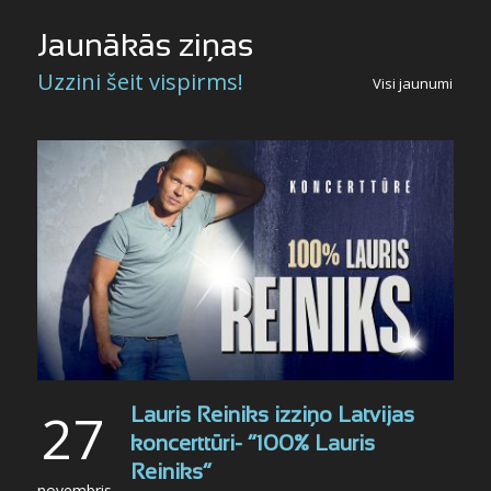
Jaunākās ziņas
Uzzini šeit vispirms!
Visi jaunumi
27
Lauris Reiniks izziņo Latvijas
koncerttūri- “100% Lauris
Reiniks”
novembris