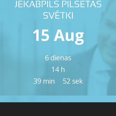
JĒKABPILS PILSĒTAS
SVĒTKI
15 Aug
6
dienas
14
h
39
min
51
sek