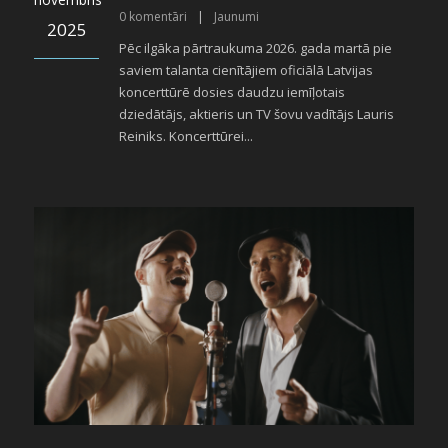
0
komentāri
|
Jaunumi
2025
Pēc ilgāka pārtraukuma 2026. gada martā pie
saviem talanta cienītājiem oficiālā Latvijas
koncerttūrē dosies daudzu iemīļotais
dziedātājs, aktieris un TV šovu vadītājs Lauris
Reiniks. Koncerttūrei...