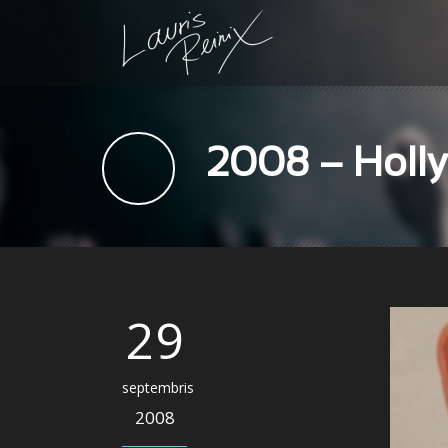
2008 – Hollyw
29
septembris
2008