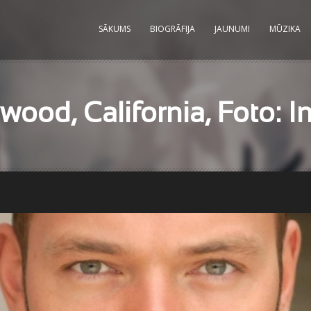
SĀKUMS
BIOGRĀFIJA
JAUNUMI
MŪZIKA
ood, California, Foto: I