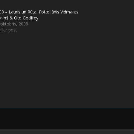
08 – Lauris un Rūta, Foto: Jānis Vidmants
lniņš & Oto Godfrey
 oktobris, 2008
ilar post