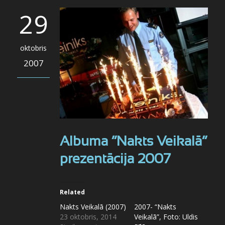
29
oktobris
2007
Albuma “Nakts Veikalā”
prezentācija 2007
Related
Nakts Veikalā (2007)
2007- “Nakts
23 oktobris, 2014
Veikalā”, Foto: Uldis