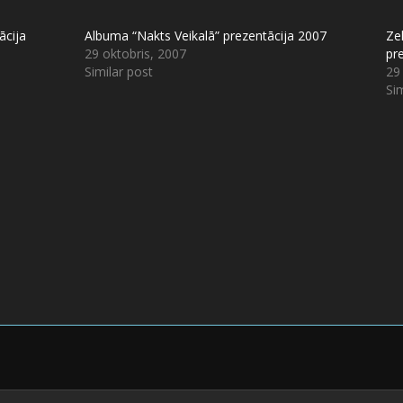
ācija
Albuma “Nakts Veikalā” prezentācija 2007
Zel
29 oktobris, 2007
pr
Similar post
29
Sim