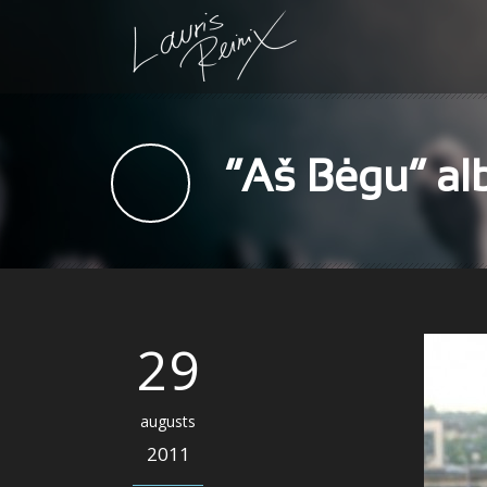
“Aš Bėgu” alb
29
augusts
2011