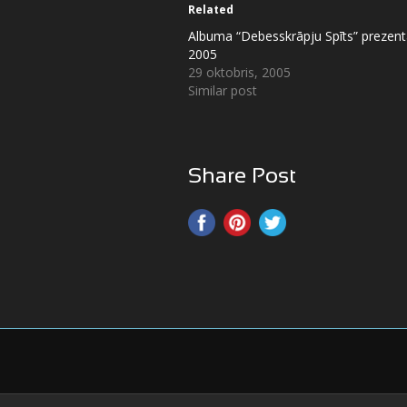
Related
Albuma “Debesskrāpju Spīts” prezent
2005
29 oktobris, 2005
Similar post
Share Post