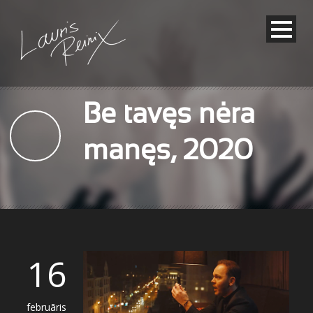
Be tavęs nėra
manęs, 2020
16
februāris