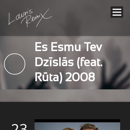
Es Esmu Tev
Dzīslās (feat.
Rūta) 2008
23