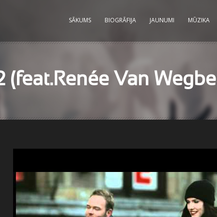
SĀKUMS
BIOGRĀFIJA
JAUNUMI
MŪZIKA
12 (feat.Renée Van Wegbe