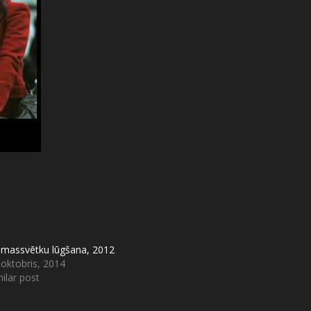
emassvētku lūgšana, 2012
 oktobris, 2014
ilar post