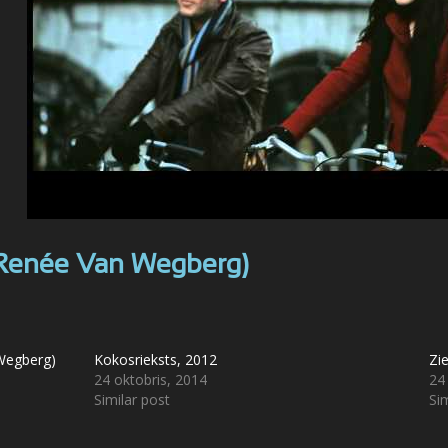
at.Renée Van Wegberg)
 Wegberg)
Kokosrieksts, 2012
Zi
24 oktobris, 2014
24
Similar post
Sim