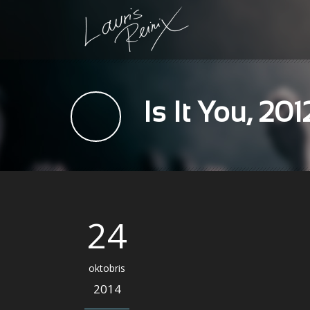
Is It You, 20
24
oktobris
2014