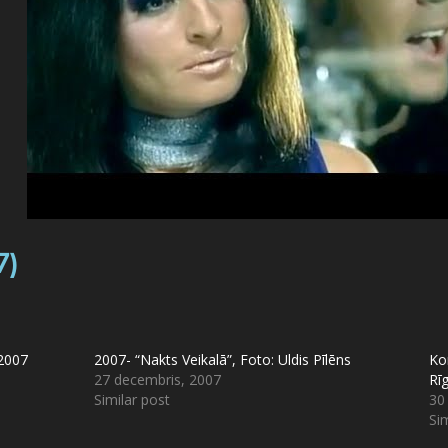
7)
 2007
2007- “Nakts Veikalā”, Foto: Uldis Pīlēns
Ko
27 decembris, 2007
Rī
Similar post
30
Sim