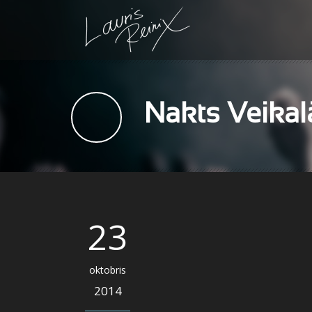
Nakts Veikal
23
oktobris
2014