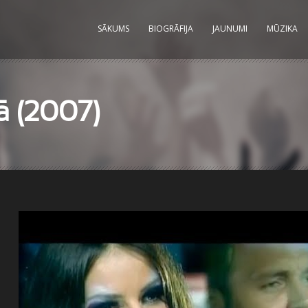
SĀKUMS
BIOGRĀFIJA
JAUNUMI
MŪZIKA
ā (2007)