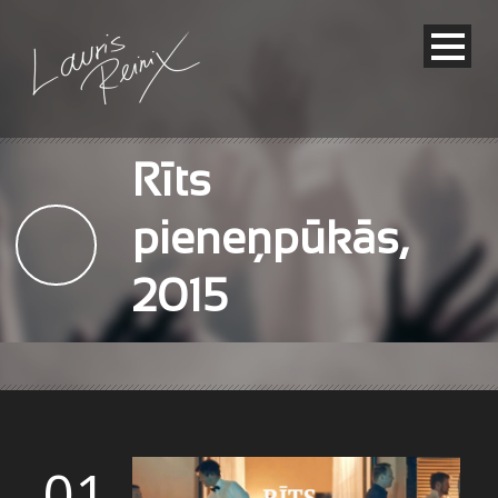
Rīts
pieneņpūkās,
2015
01