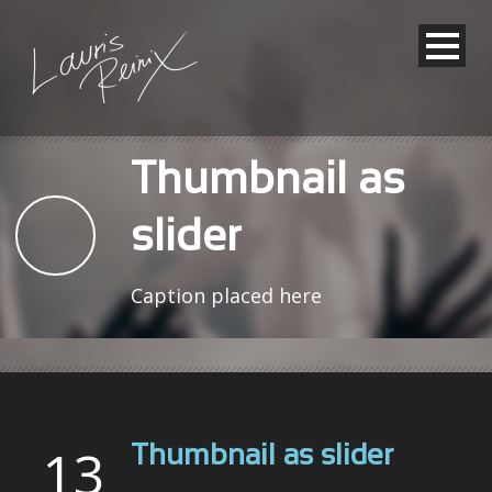
Thumbnail as
slider
Caption placed here
13
Thumbnail as slider