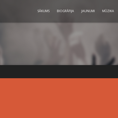
SĀKUMS
BIOGRĀFIJA
JAUNUMI
MŪZIKA