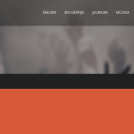
SĀKUMS
BIOGRĀFIJA
JAUNUMI
MŪZIKA