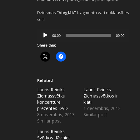
Dziesmas
“Vieglāk”
fragmentu vari noklausīties
šeit!
Audio
00:00
00:00
atskaņotājs
Share this:
Related
Lauris Reiniks
Lauris Reiniks
Ziemassvētku
Ziemassvētkos ir
koncerttūrē
klāt!
prezentēs DVD
1 decembris, 2012
8 novembris, 2013
Similar post
Similar post
Lauris Reiniks:
Svētkos dāviniet