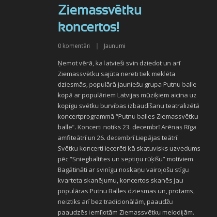
Ziemassvētku
koncertos!
0
komentāri
|
Jaunumi
Ņemot vērā, ka latvieši svin dziedot un arī
Ziemassvētku sajūta nereti tiek meklēta
dziesmās, populārā jauniešu grupa Putnu balle
kopā ar populāriem Latvijas mūziķiem aicina uz
kopīgu svētku burvības izbaudīšanu teatralizētā
koncertprogrammā “Putnu balles Ziemassvētku
balle”. Koncerti notiks 23. decembrī Arēnas Rīga
amfiteātrī un 26. decembrī Liepājas teātrī.
Svētku koncerti iecerēti kā skatuvisks uzvedums
pēc “Sniegbaltītes un septiņu rūķīšu” motīviem.
Bagātināti ar svinīgu noskaņu vairojošu stīgu
kvarteta skanējumu, koncertos skanēs jau
populāras Putnu Balles dziesmas un, protams,
neiztiks arī bez tradicionālām, paaudžu
paaudzēs iemīļotām Ziemassvētku melodijām.