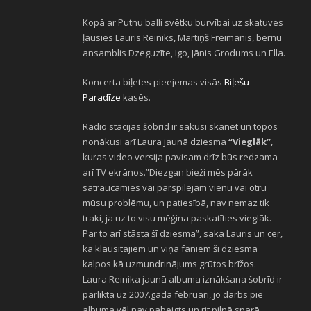
Kopā ar Putnu balli svētku burvībai uz skatuves
ļausies Lauris Reiniks, Mārtiņš Freimanis, bērnu
ansamblis Dzeguzīte, Igo, Jānis Grodums un Ella.
Koncerta biļetes pieejemas visās
Biļešu
Paradīze
kasēs.
Radio stacijās šobrīd ir sākusi skanēt un topos
nonākusi arī Laura jaunā dziesma
“Vieglāk”
,
kuras video versija pavisam drīz būs redzama
arī TV ekrānos.”Diezgan bieži mēs pārāk
satraucamies vai pārspīlējam vienu vai otru
mūsu problēmu, un patiesībā, nav nemaz tik
traki, ja uz to visu mēģina paskatīties vieglāk.
Par to arī stāsta šī dziesma”, saka Lauris un cer,
ka klausītājiem un viņa faniem šī dziesma
kalpos kā uzmundrinājums grūtos brīžos.
Laura Reinika jaunā albuma iznākšana šobrīd ir
pārlikta uz 2007.gada februāri, jo darbs pie
albuma vēl nav pabeigts un rit pilnā sparā.