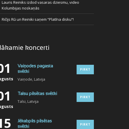
Lauris Reiniks izdod vasaras dziesmu, video
Kolumbijas noskaņās
Ričijs Rū un Reiniki saņem “Platīna disku”!
ākamie koncerti
01
Vaiņodes pagasta
PIRKT
svētki
ugusts
Vaiņode, Latvija
01
Talsu pilsētas svētki
PIRKT
Talsi, Latvija
ugusts
15
Jēkabpils pilsētas
PIRKT
svētki