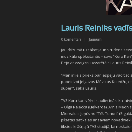
Lauris Reiniks vadī
0
komentāri
|
Jaunumi
Jau drīzumā uzsākot jauno rudens sezon
muzikāla spēkošanās – šovs “Koru Kari”.
Dejo ar zvaigzni uzvarētājs Lauris Reinik
“Man ir liels prieks par iespēju vadīt šo
pabeidzot Jelgavas Mūzikas Koledžu, es
super!”, saka Lauris.
TV3 Koru kari vēlreiz apliecinās, ka latvi
– Olga Rajecka (Lielvārde), Arnis Mednis un
Miervaldis Jeņčs no “Trīs Tenori” (Siguld
pilsētās satiksies ar saviem novadniekie
tiksies krāšņajā TV3 studijā, lai noskaid