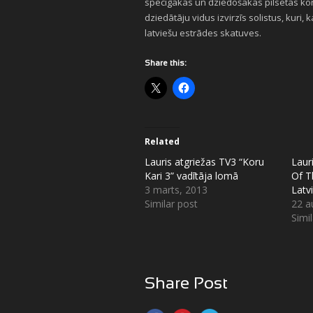
spēcīgākās un dziedošākās pilsētas kora 
dziedātāju vidus izvirzīs solistus, kur
latviešu estrādes skatuves.
Share this:
Related
Lauris atgriežas TV3 “Koru
Laur
Kari 3” vadītāja lomā
Of T
3 marts, 2013
Latvi
Similar post
22 a
Simi
Share Post