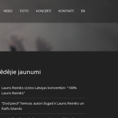
VIDEO
FOTO
KONCERTI
KONTAKTI
EN
ēdējie jaunumi
Lauris Reiniks izziņo Latvijas koncerttūri- “100%
Lauris Reiniks”
“Dod pieci!” himnas autori šogad ir Lauris Reiniks un
Ralfs Eilands