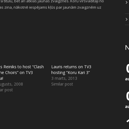
titulu, bet arī atklās jaunas zvaigznes. Koru virsvadītāji no
i, kas zina, nākotnē iespējams kļūs par jaunām zvaigznēm uz
N
is Reiniks to host “Clash
Lauris returns on TV3
he Choirs” on TV3
hosting “Koru Kari 3”
a!
3 marts, 2013
a
ugusts, 2008
Similar post
lar post
a