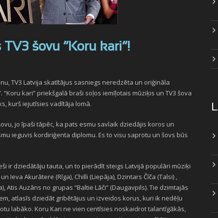
s TV3 šovu “Koru kari”!
u, TV3 Latvija skatītājus sasniegs neredzēta un oriģināla
 “Koru kari” priekšgalā braši soļos iemīļotais mūziķis un TV3 šova
s, kurš iejutīsies vadītāja lomā.
L
 šovu, jo īpaši tāpēc, ka pats esmu savlaik dziedājis koros un
mu ieguvis kordiriģenta diplomu. Es to visu saprotu un šovs būs
eši ir dziedātāju tauta, un to pierādīt steigs Latvijā populāri mūziķi
 Ieva Akurātere (Rīga), Chilli (Liepāja), Dzintars Čīča (Talsi) ,
a), Atis Auzāns no grupas “Baltie Lāči” (Daugavpils). Tie dzimtajās
m, atlasīs dziedāt gribētājus un izveidos korus, kuri ik nedēļu
rotu labāko. Koru Kari ne vien centīsies noskaidrot talantīgākās,