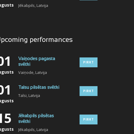
ugusts
Jēkabpils, Latvija
pcoming performances
01
Vaiņodes pagasta
PIRKT
svētki
ugusts
Vaiņode, Latvija
01
Talsu pilsētas svētki
PIRKT
Talsi, Latvija
ugusts
15
Jēkabpils pilsētas
PIRKT
svētki
ugusts
Jēkabpils, Latvija