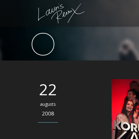
22
augusts
2008