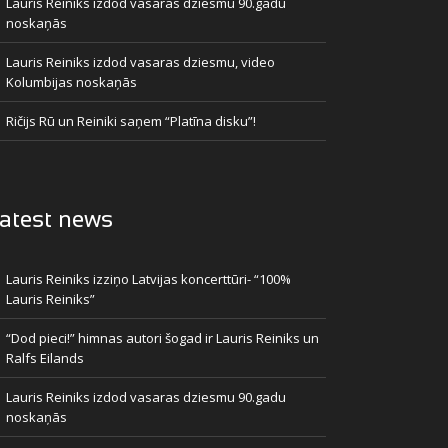
Lauris Reiniks izdod vasaras dziesmu 90.gadu
noskaņās
Lauris Reiniks izdod vasaras dziesmu, video
Kolumbijas noskaņās
Ričijs Rū un Reiniki saņem “Platīna disku”!
atest news
Lauris Reiniks izziņo Latvijas koncerttūri- “100%
Lauris Reiniks”
“Dod pieci!” himnas autori šogad ir Lauris Reiniks un
Ralfs Eilands
Lauris Reiniks izdod vasaras dziesmu 90.gadu
noskaņās