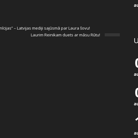
a
inīcijas” – Latvijas mediji sajūsmā par Laura šovu!
Laurim Reinikam duets ar māsu Rūtu!
U
a
a
a