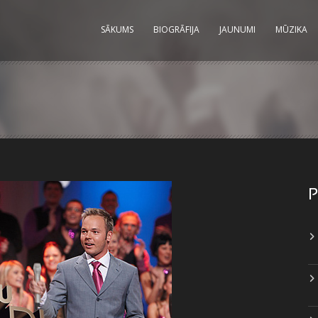
SĀKUMS
BIOGRĀFIJA
JAUNUMI
MŪZIKA
P