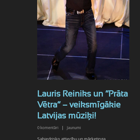
Lauris Reiniks un “Prāta
Vētra” – veiksmīgākie
Latvijas mūziķi!
0
komentāri
|
Jaunumi
Sabiedrisko attiecību un mārketinga