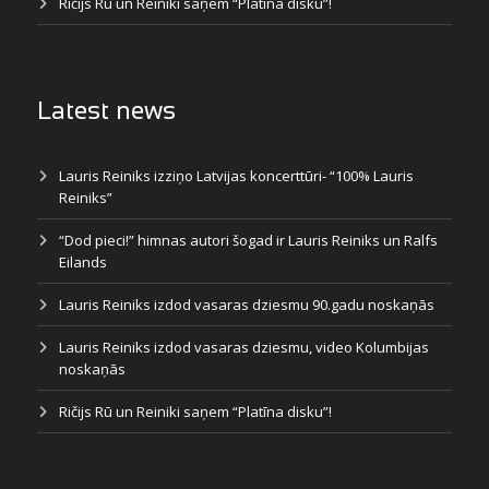
Ričijs Rū un Reiniki saņem “Platīna disku”!
Latest news
Lauris Reiniks izziņo Latvijas koncerttūri- “100% Lauris
Reiniks”
“Dod pieci!” himnas autori šogad ir Lauris Reiniks un Ralfs
Eilands
Lauris Reiniks izdod vasaras dziesmu 90.gadu noskaņās
Lauris Reiniks izdod vasaras dziesmu, video Kolumbijas
noskaņās
Ričijs Rū un Reiniki saņem “Platīna disku”!