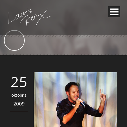
25
oktobris
2009