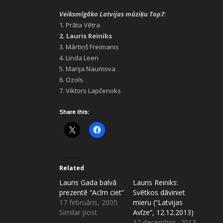
Veiksmīgāko Latvijas mūziķu Top7:
1. Prāta Vētra
2. Lauris Reiniks
3. Mārtiņš Freimanis
4. Linda Leen
5. Marija Naumova
6. Ozols
7. Viktors Lapčenoks
Share this:
Related
Lauris Gada balvā
Lauris Reiniks:
prezentē “Acīm ciet”
Svētkos dāviniet
17 februāris, 2005
mieru (“Latvijas
Similar post
Avīze”, 12.12.2013)
12 decembris, 2013