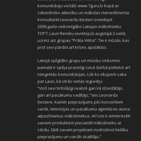
komunikāciju vortāls www.7guru.lv kopā ar
sabiedrisko attiecību un mākslas menedžmenta
konsultanti Leonardu Ķesteri izveidojot
2009.gada veiksmīgāko Latvijas mākslinieku
TOP7, Lauri Reiniku ievietojuši augstajā 2.vietā,
uzreiz aiz grupas “Prāta Vētra”. Tie ir mūziķi, kas
prot sevi pārdot arī krīzes apstākļos.
Latvijā spilgtāko grupu un mūziķu veiksmes
pamatā ir spēja prasmīgi savā darbā pielietot arī
integrētās komunikācijas. Lūk ko eksperti saka
par Lauri, kā otrās vietas ieguvēju:
“Viņš sevi brīnišķīgi realizē gan kā dziedātājs,
gan arī pasākumu vadītājs,” teic Leonarda
Ķestere. Kamēr pieprasījums pēc koncertiem
sarūk, televīzijas un pasākumu aģentūras aicina
atpazīstamus māksliniekus. Arī viņi ir ieinteresēti
saviem produktiem piesaistīt mākslinieku ar
vārdu, šādi savam projektam nodrošinot lielāku
pieprasījumu un vairāk skatītāju.”