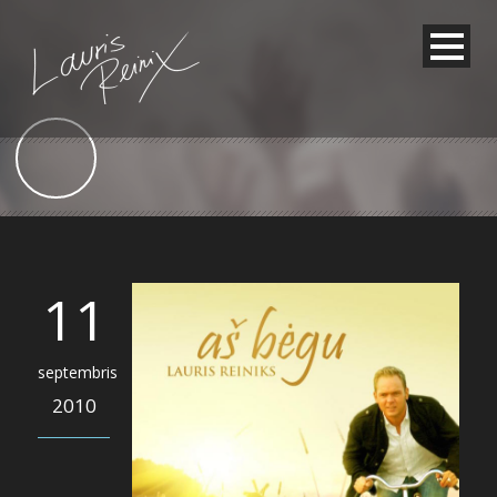
11
septembris
2010