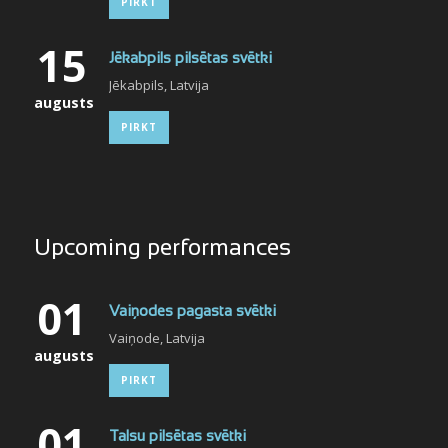
PIRKT
15
Jēkabpils pilsētas svētki
Jēkabpils, Latvija
augusts
PIRKT
Upcoming performances
01
Vaiņodes pagasta svētki
Vaiņode, Latvija
augusts
PIRKT
01
Talsu pilsētas svētki