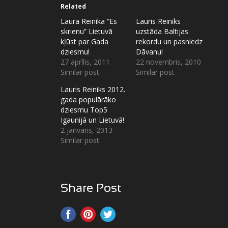
Related
Laura Reinika “Es
Lauris Reiniks
skrienu” Lietuvā
uzstāda Baltijas
kļūst par Gada
rekordu un pasniedz
dziesmu!
Dāvanu!
27 aprīlis, 2011
22 novembris, 2010
Similar post
Similar post
Lauris Reiniks 2012.
gada populārāko
dziesmu Top5
Igaunijā un Lietuvā!
2 janvāris, 2013
Similar post
Share Post