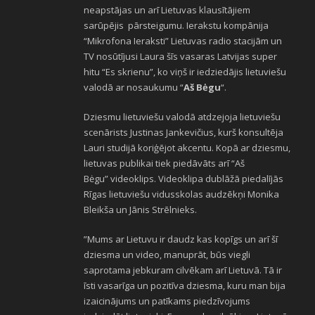
neapstājas un arī Lietuvas klausītājiem
sarūpējis pārsteigumu. Ierakstu kompānija
“Mikrofona Ieraksti” Lietuvas radio stacijām un
TV nosūtījusi Laura šīs vasaras Latvijas super
hitu “Es skrienu”, ko viņš ir iedziedājis lietuviešu
valodā ar nosaukumu “
Aš Bėgu
“.
Dziesmu lietuviešu valodā atdzejoja lietuviešu
scenārists Justinas Jankevičius, kurš konsultēja
Lauri studijā koriģējot akcentu. Kopā ar dziesmu,
lietuvas publikai tiek piedāvāts arī “Aš
Bėgu” videoklips. Videoklipa dublāžā piedalījās
Rīgas lietuviešu vidusskolas audzēkņi Monika
Bleikša un Jānis Strēlnieks.
”Mums ar Lietuvu ir daudz kas kopīgs un arī šī
dziesma un video, manuprāt, būs viegli
saprotama jebkuram cilvēkam arī Lietuvā. Tā ir
īsti vasarīga un pozitīva dziesma, kuru man bija
izaicinājums un patīkams piedzīvojums