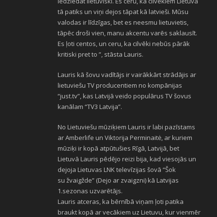
iedziedāt lietuviski. Es ceru, ka cilvēkiem Lietuvā
tā patiks un viņi dejos tāpat kā latvieši. Mūsu
valodas ir līdzīgas, bet es neesmu lietuvietis,
tāpēc droši vien, manu akcentu varēs saklausīt.
Es ļoti centos, un ceru, ka cilvēki nebūs pārāk
kritiski pret to ”, stāsta Lauris.
Lauris kā šovu vadītājs ir vairākkārt strādājis ar
lietuviešu TV producentiem no kompānijas
“just.tv”, kas Latvijā veido populārus TV šovus
kanālam “TV3 Latvija”.
No Lietuviešu mūziķiem Lauris ir labi pazīstams
ar Amberlife un Viktorija Perminaitė, ar kuriem
mūziķi ir kopā atpūtušies Rīgā, Latvijā, bet
Lietuvā Lauris pēdējo reizi bija, kad viesojās un
dejoja Lietuvas LNK televīzijas šovā “Šok
su žvaigžde” (Dejo ar zvaigzni) kā Latvijas
1.sezonas uzvarētājs.
Lauris atceras, ka bērnībā viņam ļoti patika
braukt kopā ar vecākiem uz Lietuvu, kur vienmēr