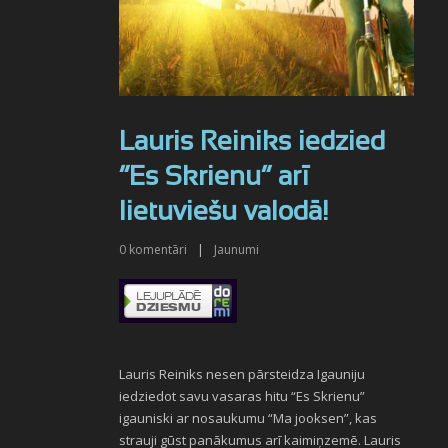
Lauris Reiniks iedzied
“Es Skrienu” arī
lietuviešu valodā!
0
komentāri
|
Jaunumi
Lauris Reiniks nesen pārsteidza Igauniju
iedziedot savu vasaras hitu “Es Skrienu”
igauniski ar nosaukumu “Ma jooksen”, kas
strauji gūst panākumus arī kaimiņzemē. Lauris