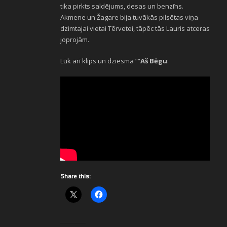
tika pirkts saldējums, desas un benzīns.
Akmene un Žagare bija tuvākās pilsētas viņa
dzimtajai vietai Tērvetei, tāpēc tās Lauris atceras
joprojām.
Lūk arī klips un dziesma ““
Aš Bėgu
:
Share this: