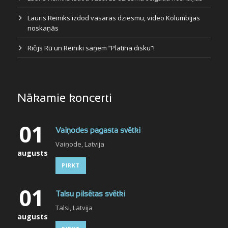
Lauris Reiniks izdod vasaras dziesmu, video Kolumbijas
noskaņās
Ričijs Rū un Reiniki saņem “Platīna disku”!
Nākamie koncerti
01
Vaiņodes pagasta svētki
Vaiņode, Latvija
augusts
PIRKT
01
Talsu pilsētas svētki
Talsi, Latvija
augusts