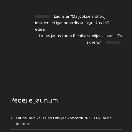
Lauris ar “Ma jooksen” strauji
ieskrien arī igauņu sirdīs un atgriežas LNT
ēterā!
Izdots jauns Laura Reinika studijas albums “Es
skrienu”
Pēdējie jaunumi
Lauris Reiniks izziņo Latvijas koncerttūri- “100% Lauris
Reiniks”