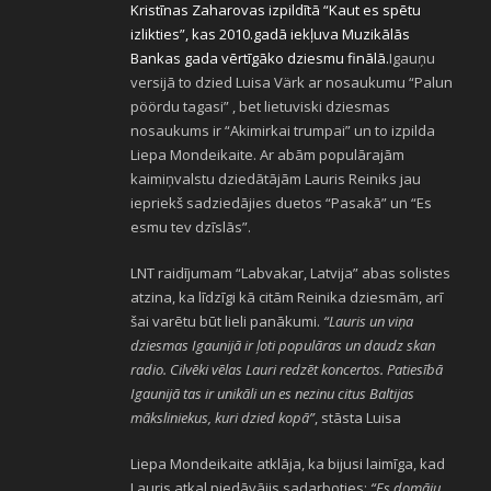
Kristīnas Zaharovas izpildītā “Kaut es spētu
izlikties”, kas 2010.gadā iekļuva Muzikālās
Bankas gada vērtīgāko dziesmu finālā.
Igauņu
versijā to dzied Luisa Värk ar nosaukumu “Palun
pöördu tagasi” , bet lietuviski dziesmas
nosaukums ir “Akimirkai trumpai” un to izpilda
Liepa Mondeikaite. Ar abām populārajām
kaimiņvalstu dziedātājām Lauris Reiniks jau
iepriekš sadziedājies duetos “Pasakā” un “Es
esmu tev dzīslās”.
LNT raidījumam “Labvakar, Latvija” abas solistes
atzina, ka līdzīgi kā citām Reinika dziesmām, arī
šai varētu būt lieli panākumi.
“Lauris un viņa
dziesmas Igaunijā ir ļoti populāras un daudz skan
radio. Cilvēki vēlas Lauri redzēt koncertos. Patiesībā
Igaunijā tas ir unikāli un es nezinu citus Baltijas
māksliniekus, kuri dzied kopā”
, stāsta Luisa
Liepa Mondeikaite atklāja, ka bijusi laimīga, kad
Lauris atkal piedāvājis sadarboties:
“Es domāju,