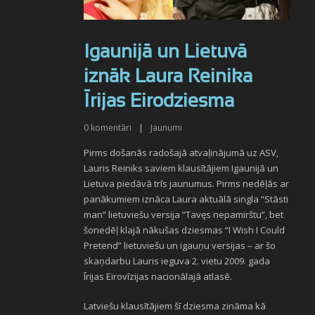
Igaunijā un Lietuvā
iznāk Laura Reinika
Īrijas Eirodziesma
0
komentāri
|
Jaunumi
Pirms došanās radošajā atvaļinājumā uz ASV,
Lauris Reiniks saviem klausītājiem Igaunijā un
Lietuva piedāvā trīs jaunumus. Pirms nedēļās ar
panākumiem iznāca Laura aktuālā singla “Stāsti
man” lietuviešu versija “Tavęs nepamirštu”, bet
šonedēļ klajā nākušas dziesmas “I Wish I Could
Pretend” lietuviešu un igauņu versijas – ar šo
skaņdarbu Lauris ieguva 2. vietu 2009. gada
Īrijas Eirovīzijas nacionālajā atlasē.
Latviešu klausītājiem šī dziesma zināma kā