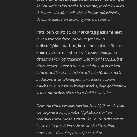
ka lietuviešiem ļoti patiks šī dziesma, jo cilvēki Laura
dziesmas vienkārši mīl. Viņš ir lielisks mākslinieks,
dziesmu autors un apbrīnojama personība.”
Pats Reiniks atzīst, ka ir ārkārtīgi patīkami ieiet
jaunā radošā fāzē, producējot savus
veiksmīgākos darbus, kurus nu izpilda kāds cits
kaimiņvalstu mākslinieks.
“Luisas izpildījumā
dziesma skan ļoti igauniski, Liepai ļoti lietuviski, bet
abas versijas sanāca patiešām labas. Acīmredzot,
laba melodija skan labi jebkurā valodā. Man patīk
sadarboties ar talantīgiem un vienkārši labiem
cilvēkiem, kurus vieno kopīgs mērķis, šajā gadījumā –
veidot muzikālus tiltus starp Baltijas valstīm. “
Dziesmu video versijas tika filmētas Rīgā un sižetiski
tās turpina Itālijā filmētos “Apkabink dar” un
“Kerleval kaljul” video stāstus, ko Lauris izdzīvoja ar
Luisu un Liepu. Video režisore ir Aija Strazdiņa,
operatori – Uvis Burjāns un Jānis Saļms.