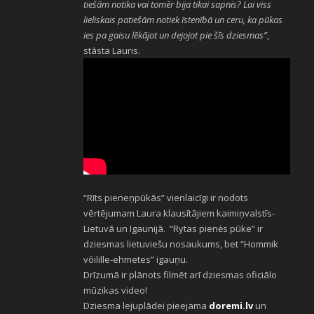
tiešām notika vai tomēr bija tikai sapnis? Lai viss
lieliskais patiešām notiek īstenībā un ceru, ka pūkas
ies pa gaisu lēkājot un dejojot pie šīs dziesmas”
,
stāsta Lauris.
“Rīts pieneņpūkās” vienlaicīgi ir nodots
vērtējumam Laura klausītājiem kaimiņvalstīs-
Lietuvā un Igaunijā. “Rytas pienės pūke” ir
dziesmas lietuviešu nosaukums, bet “Hommik
võilille-ehmetes” igauņu.
Drīzumā ir plānots filmēt arī dziesmas oficiālo
mūzikas video!
Dziesma lejuplādei pieejama
doremi.lv
un