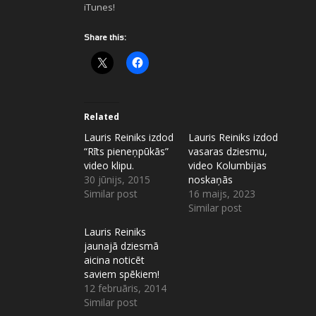
iTunes!
Share this:
Related
Lauris Reiniks izdod
Lauris Reiniks izdod
“Rīts pieneņpūkās”
vasaras dziesmu,
video klipu.
video Kolumbijas
30 jūnijs, 2015
noskaņās
Similar post
16 maijs, 2023
Similar post
Lauris Reiniks
jaunajā dziesmā
aicina noticēt
saviem spēkiem!
12 februāris, 2014
Similar post