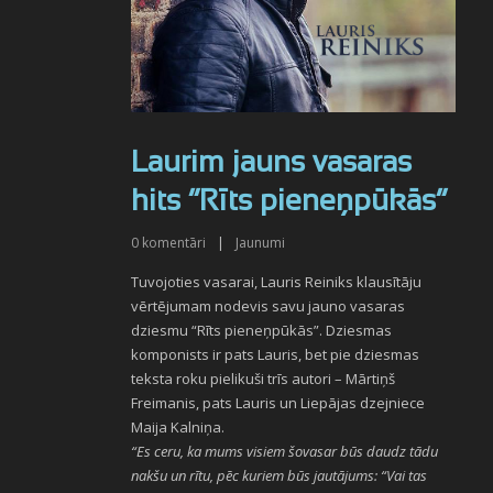
Laurim jauns vasaras
hits “Rīts pieneņpūkās”
0
komentāri
|
Jaunumi
Tuvojoties vasarai, Lauris Reiniks klausītāju
vērtējumam nodevis savu jauno vasaras
dziesmu “Rīts pieneņpūkās”. Dziesmas
komponists ir pats Lauris, bet pie dziesmas
teksta roku pielikuši trīs autori – Mārtiņš
Freimanis, pats Lauris un Liepājas dzejniece
Maija Kalniņa.
“Es ceru, ka mums visiem šovasar būs daudz tādu
nakšu un rītu, pēc kuriem būs jautājums: “Vai tas