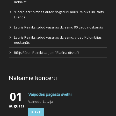
Reiniks”
“Dod pieci!” himnas autori šogad ir Lauris Reiniks un Ralfs
Eilands
Lauris Reiniks izdod vasaras dziesmu 90.gadu noskaņās
Lauris Reiniks izdod vasaras dziesmu, video Kolumbijas
noskaņās
Ričijs Rū un Reiniki saņem “Platīna disku”!
Nākamie koncerti
01
Vaiņodes pagasta svētki
Vaiņode, Latvija
augusts
PIRKT