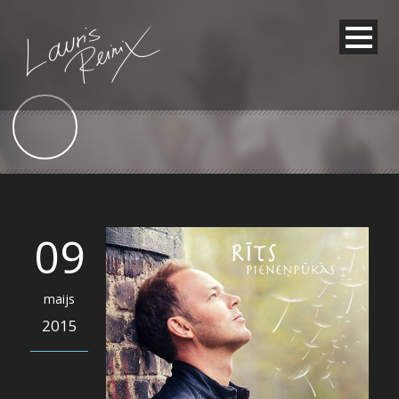
09
maijs
2015