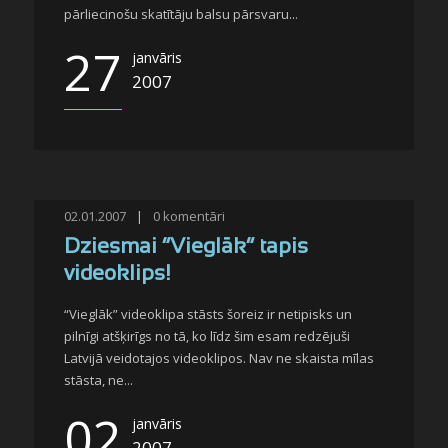
pārliecinošu skatītāju balsu pārsvaru...
27
janvāris
2007
02.01.2007
|
0
komentāri
Dziesmai “Vieglāk” tapis
videoklips!
“Vieglāk” videoklipa stāsts šoreiz ir netipisks un
pilnīgi atšķirīgs no tā, ko līdz šim esam redzējuši
Latvijā veidotajos videoklipos. Nav ne skaista mīlas
stāsta, ne...
02
janvāris
2007