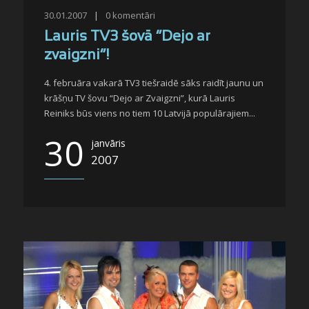
30.01.2007
|
0
komentāri
Lauris TV3 šovā “Dejo ar
zvaigzni”!
4. februāra vakarā TV3 tiešraidē sāks raidīt jaunu un
krāšņu TV šovu “Dejo ar Zvaigzni”, kurā Lauris
Reiniks būs viens no tiem 10 Latvijā populārajiem...
30
janvāris
2007