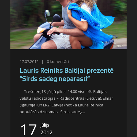
17.07.2012
|
0
komentāri
Lauris Reiniks Baltijai prezentē
“Sirds sadeg neparasti”
Trešdien,18. jūlijā plkst. 14.00 visu trīs Baltijas
valstu radiostacijās – Radiocentras (Lietuvā), Elmar
(Igaunijā) un LR2 (Latvijā) notika Laura Reinika
populārās dziesmas “Sirds sadeg...
17
jūlijs
2012