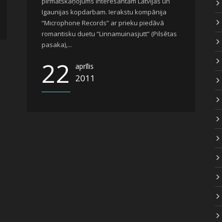
pirmatskaņojums interesantam Latvijas un
Igaunijas kopdarbam. Ierakstu kompānija
“Microphone Records” ar prieku piedāvā
romantisku duetu “Linnamuinasjutt” (Pilsētas
pasaka),...
22
aprīlis
2011