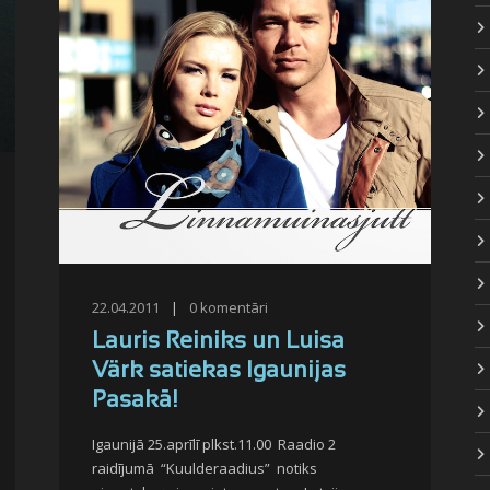
22.04.2011
|
0
komentāri
Lauris Reiniks un Luisa
Värk satiekas Igaunijas
Pasakā!
Igaunijā 25.aprīlī plkst.11.00 Raadio 2
raidījumā “Kuulderaadius” notiks