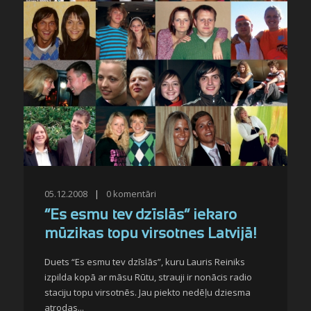
05.12.2008
|
0
komentāri
“Es esmu tev dzīslās” iekaro
mūzikas topu virsotnes Latvijā!
Duets “Es esmu tev dzīslās”, kuru Lauris Reiniks
izpilda kopā ar māsu Rūtu, strauji ir nonācis radio
staciju topu virsotnēs. Jau piekto nedēļu dziesma
atrodas...