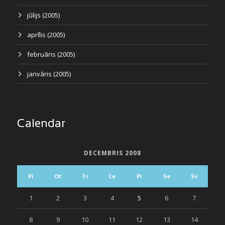
jūlijs (2005)
aprīlis (2005)
februāris (2005)
janvāris (2005)
Calendar
DECEMBRIS 2008
Pi
Ot
Tr
Ce
Pi
Se
Sv
1
2
3
4
5
6
7
8
9
10
11
12
13
14