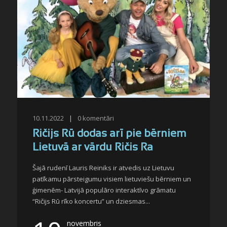
10.11.2022
|
0
komentāri
Ričijs Rū dodas arī pie bērniem
Lietuvā ar vārdu Ričis Ra
Šajā rudenī Lauris Reiniks ir atvedis uz Lietuvu
patīkamu pārsteigumu visiem lietuviešu bērniem un
ģimenēm- Latvijā populāro interaktīvo grāmatu
“Ričijs Rū rīko koncertu” un dziesmas...
novembris