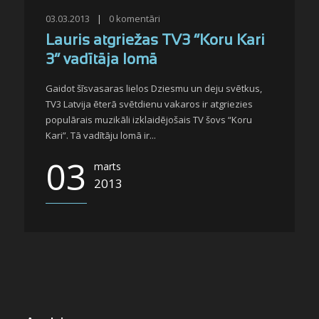
03.03.2013
|
0
komentāri
Lauris atgriežas TV3 “Koru Kari
3” vadītāja lomā
Gaidot šīsvasaras lielos Dziesmu un deju svētkus,
TV3 Latvija ēterā svētdienu vakaros ir atgriezies
populārais muzikāli izklaidējošais TV šovs “Koru
Kari”. Tā vadītāju lomā ir...
03
marts
2013