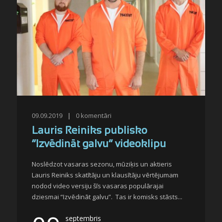
09.09.2019
|
0
komentāri
Lauris Reiniks publisko
“Izvēdināt galvu” videoklipu
Noslēdzot vasaras sezonu, mūziķis un aktieris
Lauris Reiniks skatītāju un klausītāju vērtējumam
nodod video versiju šīs vasaras populārajai
dziesmai “Izvēdināt galvu”. Tas ir komisks stāsts...
septembris