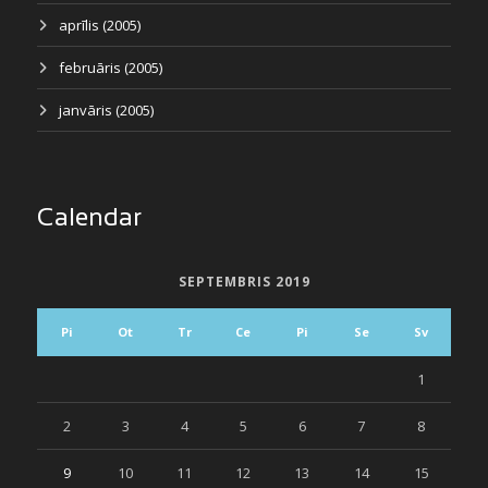
aprīlis (2005)
februāris (2005)
janvāris (2005)
Calendar
SEPTEMBRIS 2019
Pi
Ot
Tr
Ce
Pi
Se
Sv
1
2
3
4
5
6
7
8
9
10
11
12
13
14
15