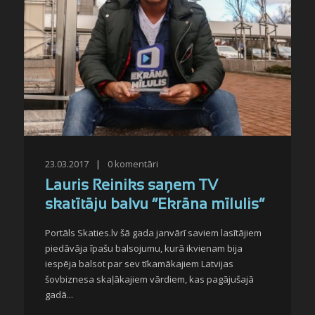
23.03.2017
|
0
komentāri
Lauris Reiniks saņem TV
skatītāju balvu “Ekrāna mīlulis”
Portāls Skaties.lv šā gada janvārī saviem lasītājiem
piedāvāja īpašu balsojumu, kurā ikvienam bija
iespēja balsot par sev tīkamākajiem Latvijas
šovbiznesa skaļākajiem vārdiem, kas pagājušajā
gadā...