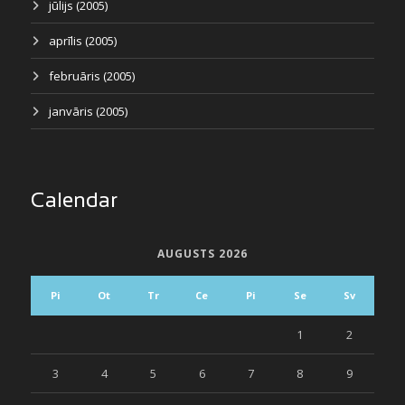
jūlijs (2005)
aprīlis (2005)
februāris (2005)
janvāris (2005)
Calendar
AUGUSTS 2026
Pi
Ot
Tr
Ce
Pi
Se
Sv
1
2
3
4
5
6
7
8
9